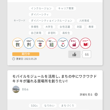
インクルージョン
キャリア教育
ダイバーシティ
ダイバーシティ＆インクルージョン
人材育成
キーワード
多様性
大学生
女性活躍
対話
教育
自己実現
非営利
高校生
66
実行中
更新日：
2023.05.29
モバイルモジュールを活用し、まちの中にワクワクド
キドキが溢れる居場所を創りたい！
Bībā
詳細を見る
SDGs
なりわい
まちづくり