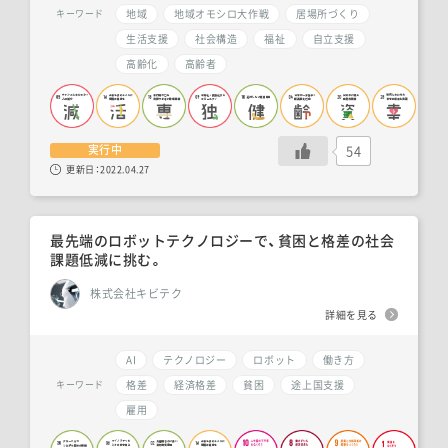
地域
地域オモシロ大作戦
居場所づくり
キーワード
生活支援
社会構造
福祉
自立支援
高齢化
高齢者
54
実行中
更新日：
2022.04.27
最先端のロボットテクノロジーで、貧困と格差の社会
課題低減に挑む。
株式会社キビテク
詳細を見る
AI
テクノロジー
ロボット
働き方
格差
経済格差
貧困
途上国支援
キーワード
雇用