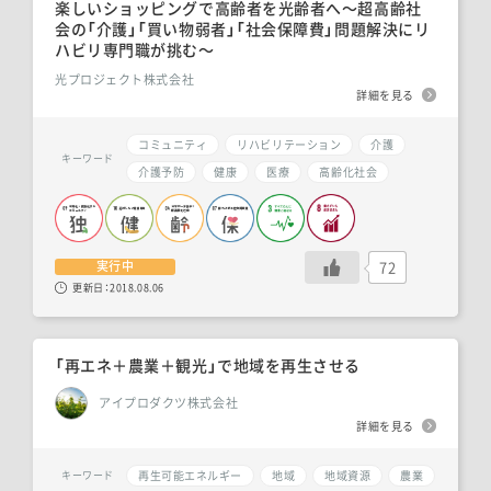
楽しいショッピングで高齢者を光齢者へ〜超高齢社
会の「介護」「買い物弱者」「社会保障費」問題解決にリ
ハビリ専門職が挑む〜
光プロジェクト株式会社
詳細を見る
コミュニティ
リハビリテーション
介護
キーワード
介護予防
健康
医療
高齢化社会
72
実行中
更新日：
2018.08.06
「再エネ＋農業＋観光」で地域を再生させる
アイプロダクツ株式会社
詳細を見る
再生可能エネルギー
地域
地域資源
農業
キーワード