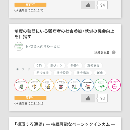
94
実行中
更新日：
2020.11.30
制度の狭間にいる難病者の社会参加・就労の機会向上
を目指す
NPO法人両育わーるど
詳細を見る
CSV
場づくり
多様性
就労支援
キーワード
希少疾患
社会投資
社会構造
難病
93
実行中
更新日：
2018.10.15
「循環する通貨」 ― 持続可能なベーシックインカム ―