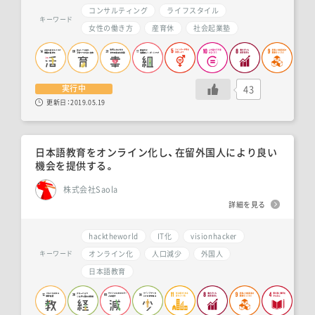
コンサルティング
ライフスタイル
キーワード
女性の働き方
産育休
社会起業塾
43
実行中
更新日：
2019.05.19
日本語教育をオンライン化し、在留外国人により良い
機会を提供する。
株式会社Saola
詳細を見る
hacktheworld
IT化
visionhacker
オンライン化
人口減少
外国人
キーワード
日本語教育