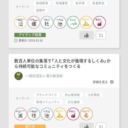
地域資源
地域運営
岩手県
若者参加
キーワード
遠野市
31
アイディア段階
更新日：
2019.05.16
数百人単位の集落で「人と文化が循環するしくみ」か
ら持続可能なコミュニティをつくる
一般社団法人 葛力創造舎
詳細を見る
ブランドづくり
中山間地域
人材育成
キーワード
地域コミュニティ
文化継承
31
実行中