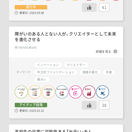
41
実行中
更新日：
2020.09.08
障がいのある人とない人が、クリエイターとして未来
を進化させる
W Innovators
詳細を見る
イノベーション
クリエイター
中立的ファシリテーション
価値の進化
共創
キーワード
障がい
38
アイディア段階
更新日：
2020.02.22
高校生の日常に可能性ある「出会い」を！