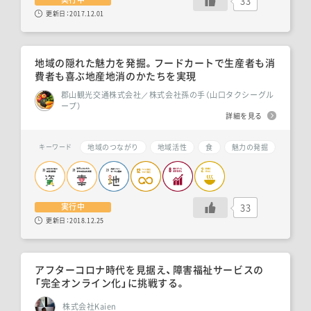
33
更新日：
2017.12.01
地域の隠れた魅力を発掘。フードカートで生産者も消
費者も喜ぶ地産地消のかたちを実現
郡山観光交通株式会社／株式会社孫の手（山口タクシーグル
ープ）
詳細を見る
地域のつながり
地域活性
食
魅力の発掘
キーワード
33
実行中
更新日：
2018.12.25
アフターコロナ時代を見据え、障害福祉サービスの
「完全オンライン化」に挑戦する。
株式会社Kaien