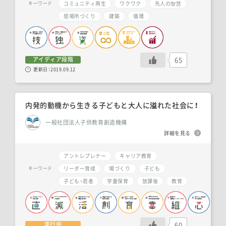
コミュニティ再生
ワクワク
先人の智慧
キーワード
居場所づくり
建築
循環
65
アイディア段階
更新日：
2019.09.12
内発的動機から生きる子どもと大人に溢れた社会に！
一般社団法人子供教育創造機構
詳細を見る
アントレプレナー
キャリア教育
リーダー育成
場づくり
子ども
キーワード
子ども・若者
学童保育
放課後
教育
60
実行中