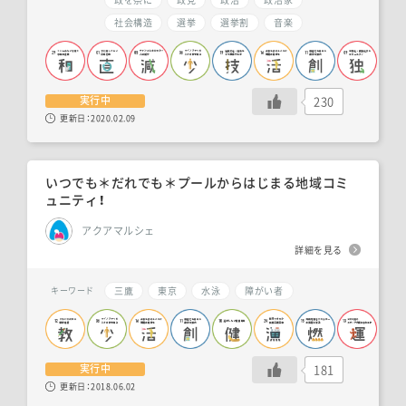
社会構造
選挙
選挙割
音楽
230
実行中
更新日：
2020.02.09
いつでも＊だれでも＊プールからはじまる地域コミ
ュニティ！
アクアマルシェ
詳細を見る
三鷹
東京
水泳
障がい者
キーワード
181
実行中
更新日：
2018.06.02