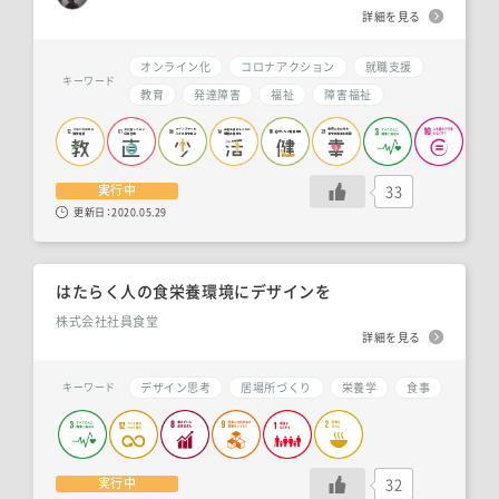
詳細を見る
オンライン化
コロナアクション
就職支援
キーワード
教育
発達障害
福祉
障害福祉
33
実行中
更新日：
2020.05.29
はたらく人の食栄養環境にデザインを
株式会社社員食堂
詳細を見る
デザイン思考
居場所づくり
栄養学
食事
キーワード
32
実行中