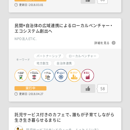
更新日：
2018.03.01
民間×自治体の広域連携によるローカルベンチャー・
エコシステム創出へ
NPO法人ETIC.
詳細を見る
パートナーシップ
ローカルベンチャー
キーワード
地方創生
自治体連携
58
実行中
更新日：
2018.04.27
託児サービス付きのカフェで、誰もが子育てしながら
生き生き暮らせるまちに
託児サービス&サンドウィッチ ｉｃｈｉ（いち）