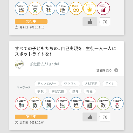
70
実行中
更新日：
2018.11.13
すべての子どもたちの、自己実現を。生徒一人一人に
スポットライトを！
一般社団法人lightful
詳細を見る
テクノロジー
ワクワク
人材不足
子ども
キーワード
学校
学習支援
教育
格差
70
実行中
更新日：
2018.12.04