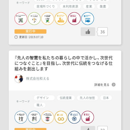
キーワード
居場所づくり
未利用資源
産業
酪農
36
実行中
更新日：
2019.07.10
『先人の智慧を私たちの暮らしの中で活かし、次世代
につなぐこと』を目指し、次世代に伝統をつなげる仕
組みを創出します
株式会社和える
詳細を見る
デザイン
伝統産業
先人の智慧
日本
キーワード
職人
実行中