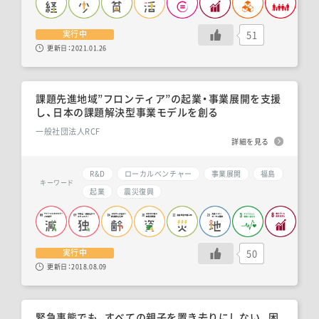
51
実行中
更新日：
2021.01.26
課題先進地域”フロンティア”の起業・事業展開を支援
し、日本の課題解決型事業モデルを創る
一般社団法人RCF
詳細を見る
R&D
ローカルベンチャー
事業展開
福島
キーワード
起業
震災復興
50
実行中
更新日：
2018.08.09
緊急事態でも、すべての親子を置き去りにしない。困