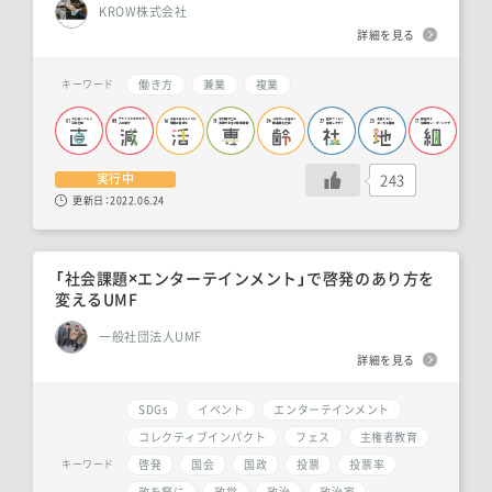
KROW株式会社
詳細を見る
働き方
兼業
複業
キーワード
243
実行中
更新日：
2022.06.24
「社会課題×エンターテインメント」で啓発のあり方を
変えるUMF
一般社団法人UMF
詳細を見る
SDGs
イベント
エンターテインメント
コレクティブインパクト
フェス
主権者教育
啓発
国会
国政
投票
投票率
キーワード
政を祭に
政党
政治
政治家