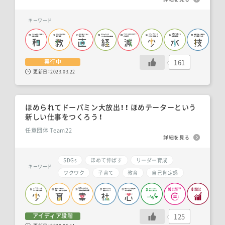
キーワード
161
実行中
更新日：
2023.03.22
ほめられてドーパミン大放出！！ ほめテーターという
新しい仕事をつくろう！
任意団体 Team22
詳細を見る
SDGs
ほめて伸ばす
リーダー育成
キーワード
ワクワク
子育て
教育
自己肯定感
125
アイディア段階