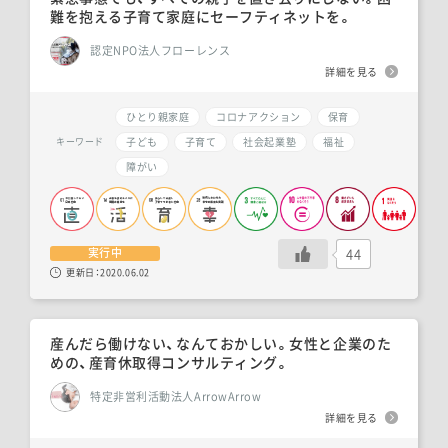
難を抱える子育て家庭にセーフティネットを。
認定NPO法人フローレンス
詳細を見る
ひとり親家庭
コロナアクション
保育
子ども
子育て
社会起業塾
福祉
キーワード
障がい
44
実行中
更新日：
2020.06.02
産んだら働けない、なんておかしい。女性と企業のた
めの、産育休取得コンサルティング。
特定非営利活動法人ArrowArrow
詳細を見る