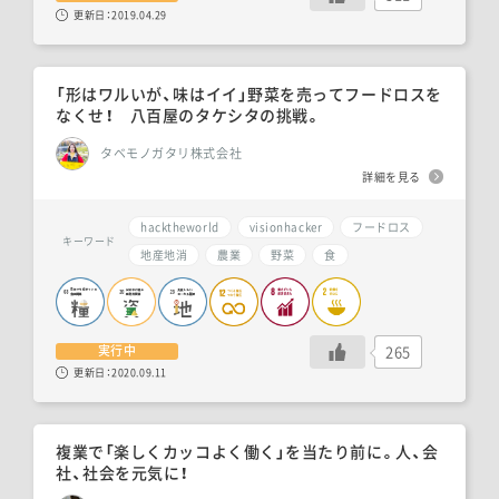
更新日：
2019.04.29
「形はワルいが、味はイイ」野菜を売ってフードロスを
なくせ！ 八百屋のタケシタの挑戦。
タベモノガタリ株式会社
詳細を見る
hacktheworld
visionhacker
フードロス
キーワード
地産地消
農業
野菜
食
265
実行中
更新日：
2020.09.11
複業で「楽しくカッコよく働く」を当たり前に。人、会
社、社会を元気に！