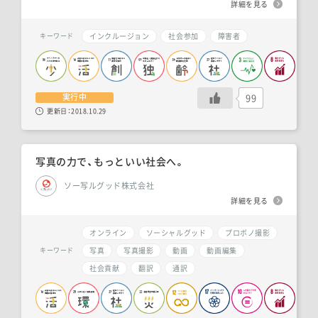
詳細を見る
インクルージョン
社会参加
障害者
キーワード
99
実行中
更新日：
2018.10.29
写真の力で、もっといい社会へ。
ソー写ルグッド株式会社
詳細を見る
オンライン
ソーシャルグッド
プロボノ撮影
写真
写真撮影
動画
動画編集
キーワード
社会貢献
翻訳
通訳