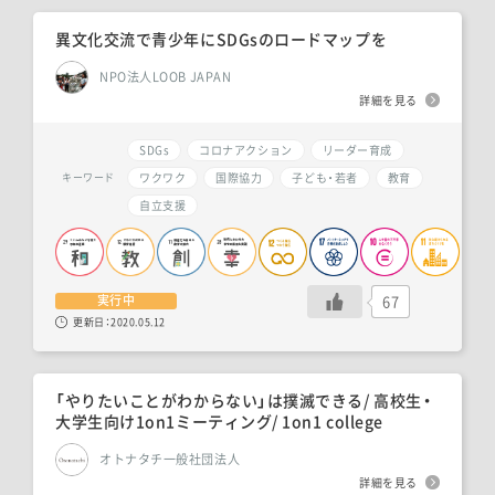
異文化交流で青少年にSDGsのロードマップを
NPO法人LOOB JAPAN
詳細を見る
SDGs
コロナアクション
リーダー育成
ワクワク
国際協力
子ども・若者
教育
キーワード
自立支援
67
実行中
更新日：
2020.05.12
「やりたいことがわからない」は撲滅できる/ 高校生・
大学生向け1on1ミーティング/ 1on1 college
オトナタチ一般社団法人
詳細を見る