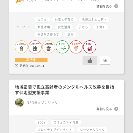
詳細を見る
カフェ
仕事と子育て
地域コミュニティ
女性活用
女性活躍
子ども
子育て
キーワード
生き生き暮らす
託児
56
実行中
更新日：
2019.04.11
地域密着で孤立高齢者のメンタルヘルス改善を目指
す伴走型支援事業
NPO法人ソンリッサ
詳細を見る
SDGs
コミュニティ再生
コレクティブインパクト
ソーシャルワーク