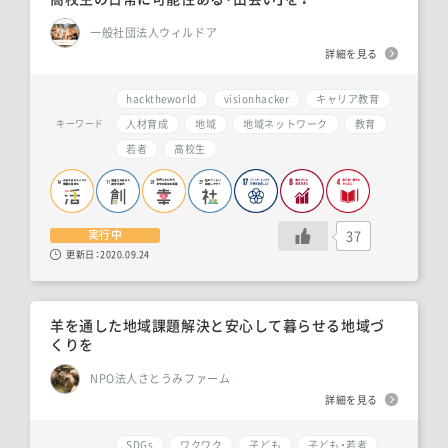
一般社団法人ウィルドア
詳細を見る
hacktheworld
visionhacker
キャリア教育
人材育成
地域
地域ネットワーク
教育
キーワード
若者
高校生
37
実行中
更新日：
2020.09.24
羊を通した地域課題解決と安心して暮らせる地域づ
くりを
NPO法人さとうみファーム
詳細を見る
SDGs
ワクワク
子ども
子ども・若者