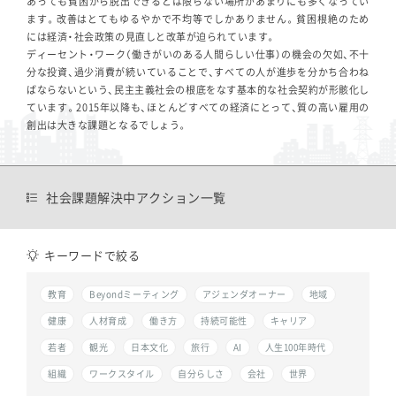
あっても貧困から脱出できるとは限らない場所があまりにも多くなってい
ます。改善はとてもゆるやかで不均等でしかありません。貧困根絶のため
には経済・社会政策の見直しと改革が迫られています。
ディーセント・ワーク（働きがいのある人間らしい仕事）の機会の欠如、不十
分な投資、過少消費が続いていることで、すべての人が進歩を分かち合わね
ばならないという、民主主義社会の根底をなす基本的な社会契約が形骸化し
ています。2015年以降も、ほとんどすべての経済にとって、質の高い雇用の
創出は大きな課題となるでしょう。
社会課題解決中アクション一覧
キーワードで絞る
教育
Beyondミーティング
アジェンダオーナー
地域
健康
人材育成
働き方
持続可能性
キャリア
若者
観光
日本文化
旅行
AI
人生100年時代
組織
ワークスタイル
自分らしさ
会社
世界