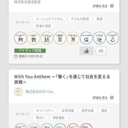
株式会社湧志創造
詳細を見る
ベーシックインカム
子どもの貧困
格差
キーワード
若者の貧困
89
アイディア段階
更新日：
2020.05.12
With You Anthem ～『働く』を通じて社会を変える
挑戦～
株式会社With You
詳細を見る
マイノリティ
女性活躍
就労支援
福祉
キーワード
障がい
障害福祉