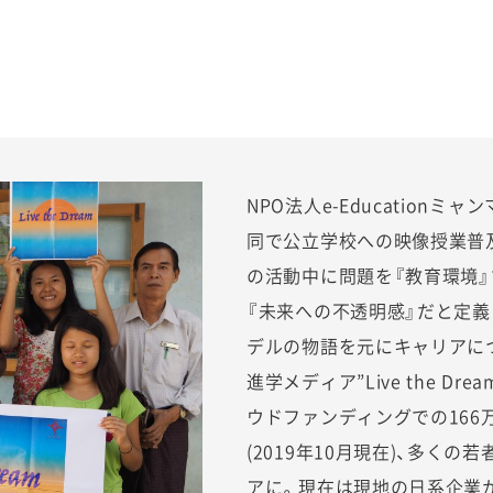
NPO法人e-Education
同で公立学校への映像授業普
の活動中に問題を『教育環境
『未来への不透明感』だと定
デルの物語を元にキャリアに
進学メディア”Live the D
ウドファンディングでの166万
(2019年10月現在)、多く
アに。現在は現地の日系企業