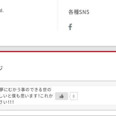
d.
各種SNS
ジ
、夢にむかう事のできる世の
しいと僕も思います！これか
0
い！！！