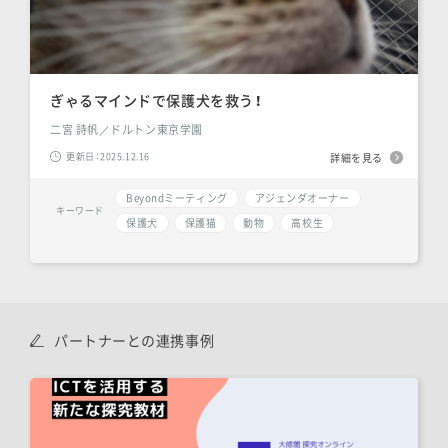
ぎゃるマインドで保護犬を救う！
二宮 詩帆／ドルトン東京学園
更新日：2025.12.16
詳細を見る
Beyondミーティング
アジェンダオーナー
キーワード
保護犬
保護猫
動物
高校生
パートナーとの連携事例