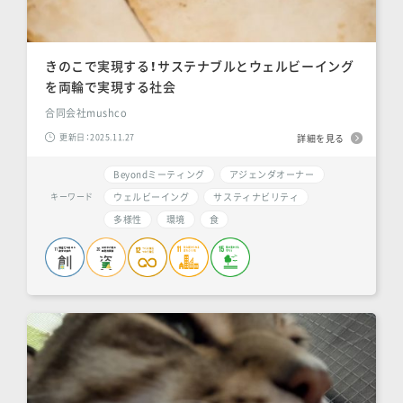
きのこで実現する！サステナブルとウェルビーイング
を両輪で実現する社会
合同会社mushco
更新日：2025.11.27
詳細を見る
Beyondミーティング
アジェンダオーナー
ウェルビーイング
サスティナビリティ
キーワード
多様性
環境
食