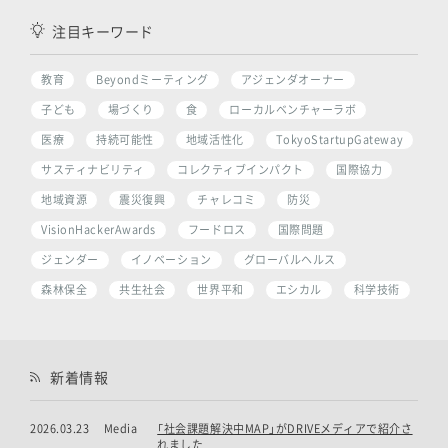
注目キーワード
教育
Beyondミーティング
アジェンダオーナー
子ども
場づくり
食
ローカルベンチャーラボ
医療
持続可能性
地域活性化
TokyoStartupGateway
サスティナビリティ
コレクティブインパクト
国際協力
地域資源
震災復興
チャレコミ
防災
VisionHackerAwards
フードロス
国際問題
ジェンダー
イノベーション
グローバルヘルス
森林保全
共生社会
世界平和
エシカル
科学技術
新着情報
2026.03.23
Media
「社会課題解決中MAP」がDRIVEメディアで紹介さ
れました