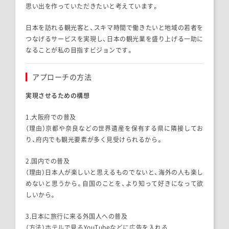
思い出を作っていただきたいと考えています。
日本を訪れる観光客と、スキマ時間で働きたいと地域の若者を
つなげるサービスを実現し、日本の観光業を盛り上げる一助に
なることが私の目指すビジョンです。
アプローチの方法
実現させるための構想
1.大阪府での普及
（理由）京都や奈良などの世界遺産を保有する県に隣接してお
り、府内で
も観光要素が多く見受けられるから。
2.国内での普及
（理由）日本人が楽しいと思えるものでないと、海外の人も楽し
めないと
思うから。自国のことを、より知って好きになって欲
しいから。
3.日本に旅行に来る外国人への普及
（方法）ホテルで見るYouTubeなどに広告を入れる