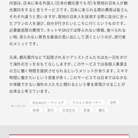
内容は、日本に来る外国人（日本の観光客でも可）を現地の日本人が観
光案内をすると言うサービスです。日本に来られる際の費用は皆さん
それぞれ違うと思いますが、現地の日本人を採用する際に自分に合っ
たプランの人を選び、自分が行きたいところに行くというものです。
必要最低限の費用で、ネットやSNSでは得られない情報、食べられな
い物、見られない景色を最高の思い出にして頂くというのが、旅行者
のメリットです。
元来、観光案内などで起用されるツアリストさんたちは丸一日をかけ
て海外の方々をおもてなししますが、このサービスでは各個人事業主
の方に働く時間を選択させられるというメリットがあります。スキマ
時間に働きたいという若者が多く、このサービスでは日本ではなかな
か体験できない海外の人たちと関わるという事を実現させることが
出来ると考えています。
Beyondミーティング
アジェンダオーナー
世界
キーワード
地域
旅行
日本文化
若者
観光