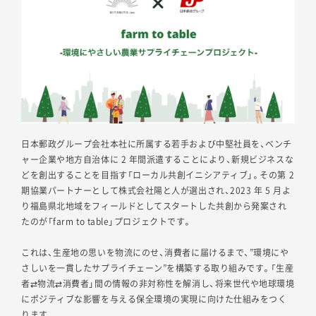
日本郵政グループ会社本社に所属する若手および中堅社員を、ベンチ
ャー企業や地方自治体に 2 年間派遣することにより、新規ビジネスな
どを創出することを目指す「ローカル共創イニシアティブ」。その第 2
期協業パートナーとして株式会社陽と人が選出され、2023 年 5 月よ
り福島県北地域をフィールドとしてスタートした共創から発案され
たのが「farm to table」プロジェクトです。
これは、生産地の思いを物流にのせ、消費者に届けるまで、”環境にや
さしいを一貫したサプライチェーン”を構築する取り組みです。「生産
者⇄物流⇄消費者」間の情報の非対称性を解消し、将来世代や地球環境
にポジティブな影響を与える保全環境の実現に向けた仕組みをつく
ります。