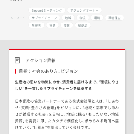
Beyondミーティング
アジェンダオーナー
サプライチェーン
地域
物流
環境
環境保全
キーワード
生産者
福島
農業
郵便局
アクション詳細
目指す社会のあり方、ビジョン
生産地の思いを物流にのせ、消費者に届けるまで、
”環境にやさ
しい”を一貫したサプライチェーンを構築する
日本郵政の協業パートナーである株式会社陽と人は、「しあわ
せ・笑顔・豊かさの循環」をビジョンに、「地域と都市でしあわ
せが循環する社会」を目指し、地域に眠る「もったいない地域
資源」を需要に即したカタチで価値化し、求められる場所へ届
けていく、”仕組み”を創出していく会社です。