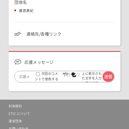
団体名
藤原勇紀
連絡先/各種リンク
応援メッセージ
上に表示され
次回のコメ
た文字を入力
ントで使用する
してくださ
ためブラウザー
い。
に自分の名前、メ
ールアドレス、サ
イトを保存する。
利用規約
ETIC.について
運営団体
お問い合わせ