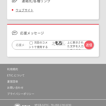
連絡先/各種リンク
ウェブサイト
応援メッセージ
上に表示され
次回のコメ
た文字を入力
ントで使用する
してくださ
ためブラウザー
い。
に自分の名前、メ
ールアドレス、サ
イトを保存する。
利用規約
ETIC.について
運営団体
お問い合わせ
プライバシーポリシー
NPO法人ETIC. TEL:050-1743-6743