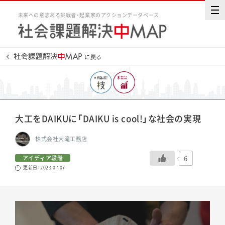
未来への意志ある挑戦者・起業家のアクションデータベース
に戻る
大工をDAIKUに「DAIKU is cool!」な社会の実現
株式会社大滝工務店
6
アイディア段階
更新日：2023.07.07