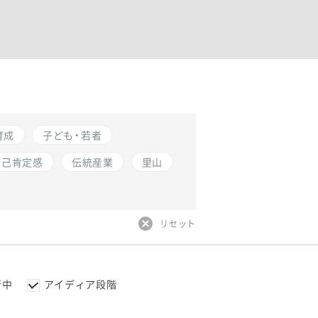
育成
子ども・若者
自己肯定感
伝統産業
里山
リセット
行中
アイディア段階