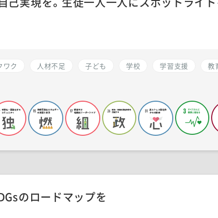
自己実現を。生徒一人一人にスポットライト
クワク
人材不足
子ども
学校
学習支援
教
DGsのロードマップを