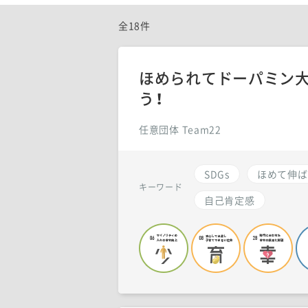
全18件
ほめられてドーパミン大
う！
任意団体 Team22
SDGs
ほめて伸ば
キーワード
自己肯定感