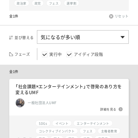
政治家
政党
フェス
選挙割
全1件
リセット
並び替える
実行中
アイディア段階
フェーズ
全1件
「社会課題×エンターテインメント」で啓発のあり方を
変えるUMF
一般社団法人UMF
詳細を見る
SDGs
イベント
エンターテインメント
コレクティブインパクト
フェス
主権者教育