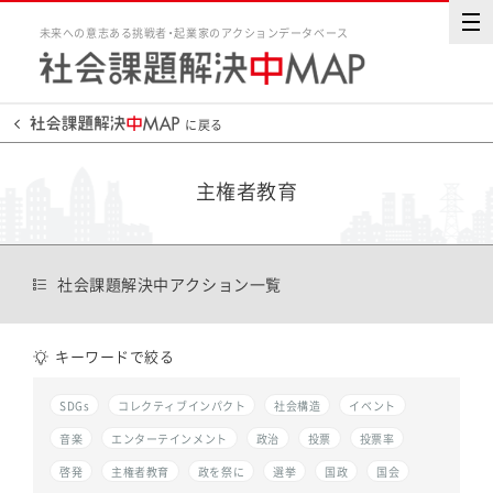
未来への意志ある挑戦者・起業家のアクションデータベース
に戻る
主権者教育
社会課題解決中アクション一覧
キーワードで絞る
SDGs
コレクティブインパクト
社会構造
イベント
音楽
エンターテインメント
政治
投票
投票率
啓発
主権者教育
政を祭に
選挙
国政
国会