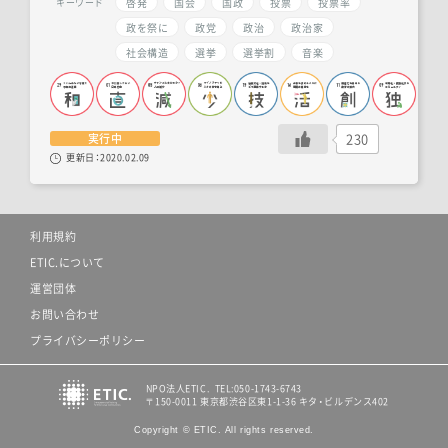
啓発
国会
国政
投票
投票率
キーワード
政を祭に
政党
政治
政治家
社会構造
選挙
選挙割
音楽
230
実行中
更新日：
2020.02.09
利用規約
ETIC.について
運営団体
お問い合わせ
プライバシーポリシー
NPO法人ETIC. TEL:050-1743-6743
〒150-0011 東京都渋谷区東1-1-36 キタ・ビルデンス402
Copyright © ETIC. All rights reserved.