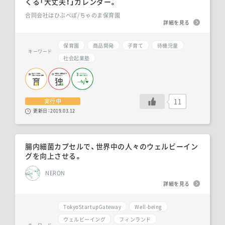
くる「大丈夫！」カレンダー。
合同会社はひぷぺぽ/ちゃのま保育園
詳細を見る
保育園
商品開発
子育て
待機児童
キーワード
社会起業塾
11
実行中
更新日：
2019.03.12
腸内細菌カプセルで、世界中の人々のウェルビーイン
グを向上させる。
NERON
詳細を見る
TokyoStartupGateway
Well-being
ウェルビーイング
フィンランド