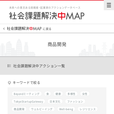
未来への意志ある挑戦者・起業家のアクションデータベース
に戻る
商品開発
社会課題解決中アクション一覧
キーワードで絞る
Beyondミーティング
食
健康
多様性
女性
TokyoStartupGateway
日本文化
ファッション
商品開発
ウェルビーイング
Well-being
レジリエンス