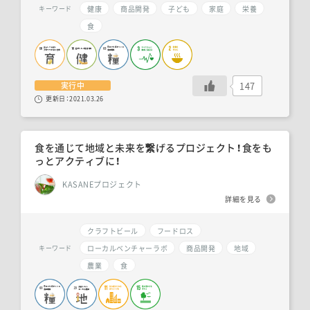
健康
商品開発
子ども
家庭
栄養
キーワード
食
147
実行中
更新日：
2021.03.26
食を通じて地域と未来を繋げるプロジェクト！食をも
っとアクティブに！
KASANEプロジェクト
詳細を見る
クラフトビール
フードロス
ローカルベンチャーラボ
商品開発
地域
キーワード
農業
食