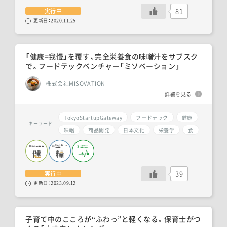
81
実行中
更新日：
2020.11.25
「健康=我慢」を覆す、完全栄養食の味噌汁をサブスク
で。フードテックベンチャー「ミソベーション」
株式会社MISOVATION
詳細を見る
TokyoStartupGateway
フードテック
健康
キーワード
味噌
商品開発
日本文化
栄養学
食
39
実行中
更新日：
2023.09.12
子育て中のこころが“ふわっ”と軽くなる。保育士がつ