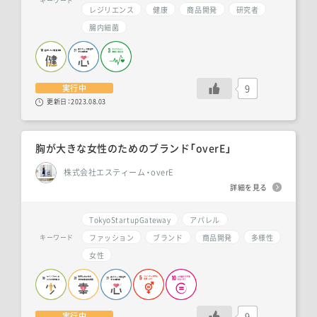
キーワード
レジリエンス
健康
商品開発
研究者
腸内細菌
9
実行中
更新日：
2023.08.03
胸が大きな女性のためのブランド「overE」
株式会社エスティーム・overE
詳細を見る
TokyoStartupGateway
アパレル
ファッション
ブランド
商品開発
多様性
キーワード
女性
9
実行中