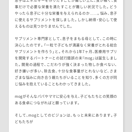
息子はエネルギーを作りだすことが難しい上に、食が細く、食
事だけで必要な栄養を満たすことが難しい状況でした。どう
やったら息子に十分な栄養を与えられるのか……。悩み、息子
に使えるサプリメントを探しました。しかし納得・安心して使
えるものは見つかりませんでした。
サプリメント専門家として、息子をまもる母として、この時に
決心したのです。「一粒で子どもが満遍なく栄養がとれる総合
サプリメントを作ろう」と。それから1年7ヶ月、医療用サプリ
を開発するパートナーとの試行錯誤の末『mog』は誕生しまし
た。開発の過程で、こだわりが強く決まった物しか食べない、
好き嫌いが多い、除去食、十分な食事量がとれないなど、さま
ざまな悩みに向き合う親たちがいることを知り、多くの方が同
じ悩みを抱えていることもわかってきました。
mogがそんなパパやママに安心を与え、子どもたちとの笑顔の
ある食卓につながればと願っています。
そして、mogとしてのビジョンは、もっと未来にあります。子
どもたちが