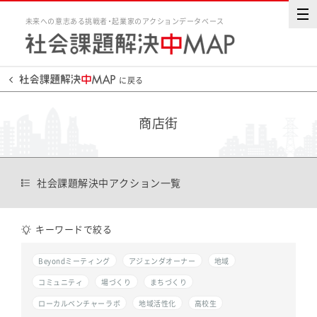
未来への意志ある挑戦者・起業家のアクションデータベース
に戻る
商店街
社会課題解決中アクション一覧
キーワードで絞る
Beyondミーティング
アジェンダオーナー
地域
コミュニティ
場づくり
まちづくり
ローカルベンチャーラボ
地域活性化
高校生