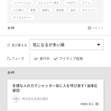
リノベーション
コミュニティ再生
つながり
カフェ
人口減少
復興
高齢化
商店街
釜石
チャレンジ
サブカルチャー
全4件
リセット
並び替える
実行中
アイディア段階
フェーズ
全4件
多様な人の力でシャッター街に人を呼び戻す！油津応
援団
株式会社油津応援団
詳細を見る