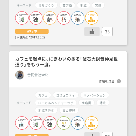
まちづくり
商店街
地域
宮崎
キーワード
33
実行中
更新日：
2019.10.22
カフェを起点に、にぎわいのある「釜石大観音仲見世
通り」をもう一度。
合同会社sofo
詳細を見る
カフェ
コミュニティ
リノベーション
ローカルベンチャーラボ
商店街
地域
キーワード
地域活性化
震災復興