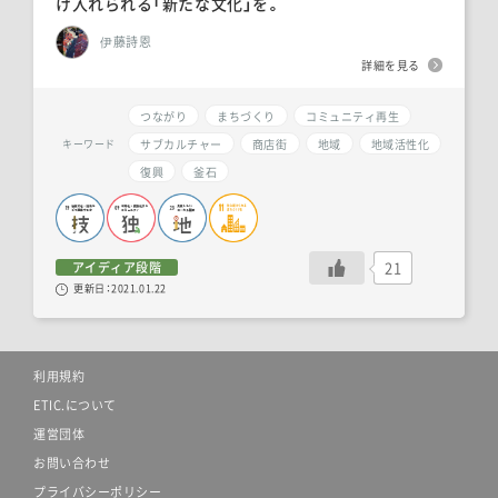
け入れられる「新たな文化」を。
伊藤詩恩
詳細を見る
つながり
まちづくり
コミュニティ再生
サブカルチャー
商店街
地域
地域活性化
キーワード
復興
釜石
21
アイディア段階
更新日：
2021.01.22
利用規約
ETIC.について
運営団体
お問い合わせ
プライバシーポリシー