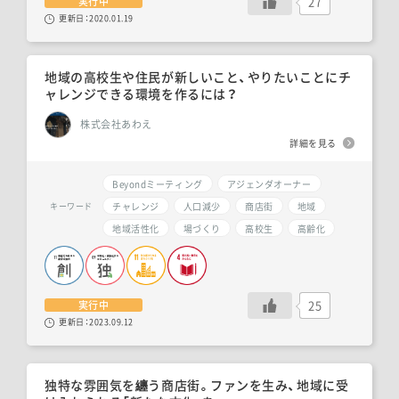
27
実行中
更新日：
2020.01.19
地域の高校生や住民が新しいこと、やりたいことにチ
ャレンジできる環境を作るには？
株式会社あわえ
詳細を見る
Beyondミーティング
アジェンダオーナー
チャレンジ
人口減少
商店街
地域
キーワード
地域活性化
場づくり
高校生
高齢化
25
実行中
更新日：
2023.09.12
独特な雰囲気を纏う商店街。ファンを生み、地域に受