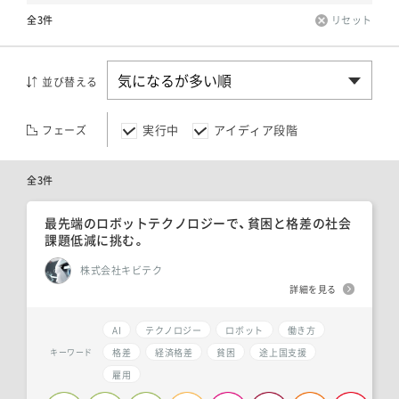
全3件
リセット
並び替える
実行中
アイディア段階
フェーズ
全3件
最先端のロボットテクノロジーで、貧困と格差の社会
課題低減に挑む。
株式会社キビテク
詳細を見る
AI
テクノロジー
ロボット
働き方
格差
経済格差
貧困
途上国支援
キーワード
雇用