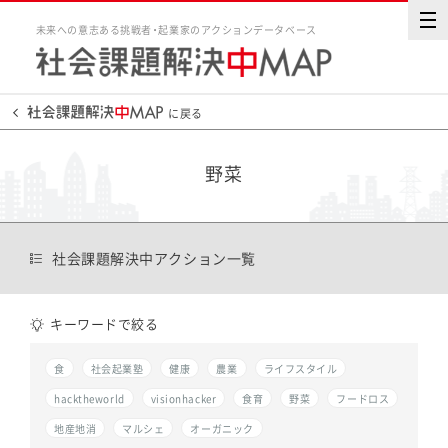
未来への意志ある挑戦者・起業家のアクションデータベース
に戻る
野菜
社会課題解決中アクション一覧
キーワードで絞る
食
社会起業塾
健康
農業
ライフスタイル
hacktheworld
visionhacker
食育
野菜
フードロス
地産地消
マルシェ
オーガニック