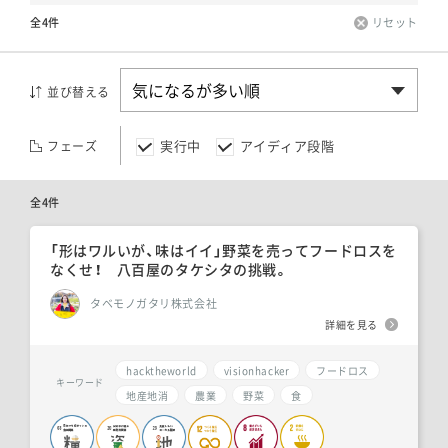
全4件
リセット
並び替える
実行中
アイディア段階
フェーズ
全4件
「形はワルいが、味はイイ」野菜を売ってフードロスを
なくせ！ 八百屋のタケシタの挑戦。
タベモノガタリ株式会社
詳細を見る
hacktheworld
visionhacker
フードロス
キーワード
地産地消
農業
野菜
食