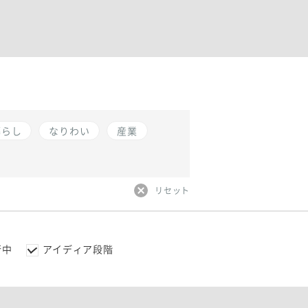
暮らし
なりわい
産業
リセット
行中
アイディア段階