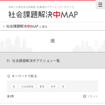
未来への意志ある挑戦者・起業家のアクションデータベース
に戻る
畑
社会課題解決中アクション一覧
キーワードで絞る
食
社会起業塾
農業
食育
畑
全1件
リセット