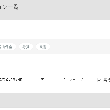
ョン一覧
里山保全
狩猟
獣害
フェーズ
実