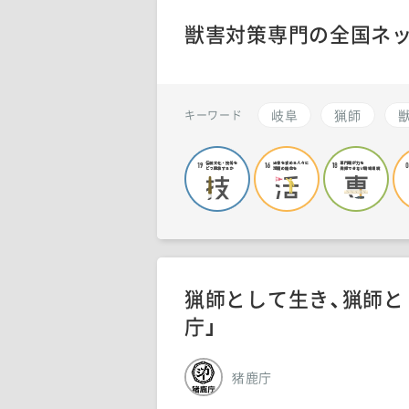
獣害対策専門の全国ネッ
岐阜
猟師
キーワード
猟師として生き、猟師と
庁」
猪鹿庁