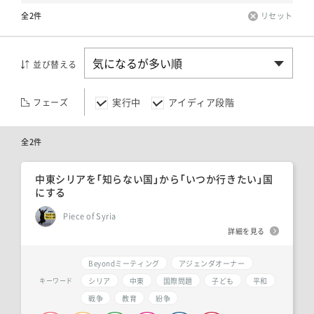
全2件
リセット
並び替える
実行中
アイディア段階
フェーズ
全2件
中東シリアを「知らない国」から「いつか行きたい」国
にする
Piece of Syria
詳細を見る
Beyondミーティング
アジェンダオーナー
シリア
中東
国際問題
子ども
平和
キーワード
戦争
教育
紛争