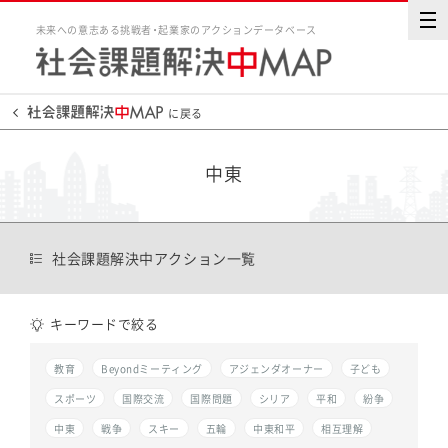
未来への意志ある挑戦者・起業家のアクションデータベース
に戻る
中東
社会課題解決中アクション一覧
キーワードで絞る
教育
Beyondミーティング
アジェンダオーナー
子ども
スポーツ
国際交流
国際問題
シリア
平和
紛争
中東
戦争
スキー
五輪
中東和平
相互理解