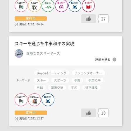
27
実行中
更新日：
2021.06.24
スキーを通じた中東和平の実現
国境なきスキーヤーズ
詳細を見る
Beyondミーティング
アジェンダオーナー
スキー
スポーツ
中東
中東和平
キーワード
五輪
国際交流
平和
相互理解
10
実行中
更新日：
2022.12.27