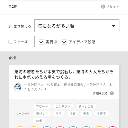
全2件
リセット
並び替える
実行中
アイディア段階
フェーズ
全2件
東海の若者たちが本気で挑戦し、 東海の大人たちがそ
れに本気で応える場をつくる。
一般社団法人 公益資本主義推進協議会 / 一般社団法人 わ
くわくスイッチ
詳細を見る
アワード
コンテスト
チャレコミ
場づくり
学生
挑戦
東海
生態系
キーワード
若者