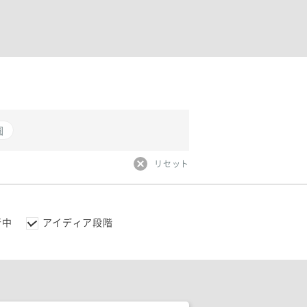
園
リセット
行中
アイディア段階