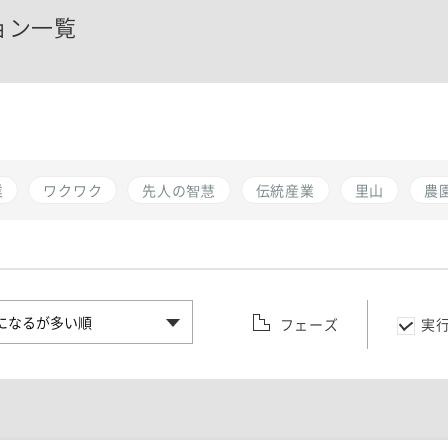
ョン一覧
業
ワクワク
先人の智慧
伝統産業
里山
農
フェーズ
実