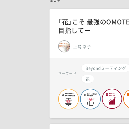
「花」こそ 最強のOMO
目指してー
上島 幸子
Beyondミーティング
キーワード
花