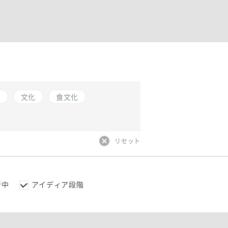
化
文化
食文化
リセット
行中
アイディア段階