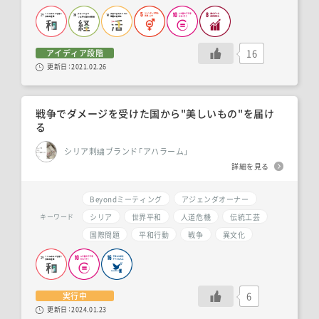
16
アイディア段階
更新日：
2021.02.26
戦争でダメージを受けた国から"美しいもの"を届け
る
シリア刺繍ブランド「アハラーム」
詳細を見る
Beyondミーティング
アジェンダオーナー
シリア
世界平和
人道危機
伝統工芸
キーワード
国際問題
平和行動
戦争
異文化
6
実行中
更新日：
2024.01.23