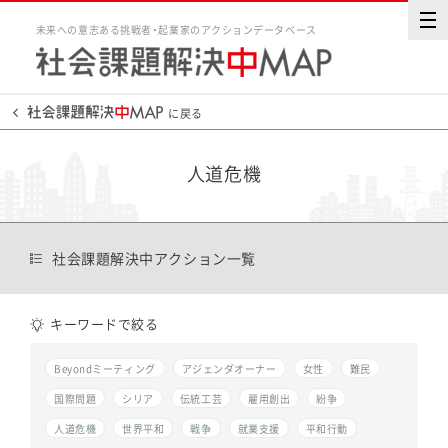
未来への意志ある挑戦者・起業家のアクションデータベース
に戻る
人道危機
社会課題解決中アクション一覧
キーワードで絞る
Beyondミーティング
アジェンダオーナー
女性
難民
国際問題
シリア
伝統工芸
雇用創出
紛争
人道危機
世界平和
戦争
就業支援
平和行動