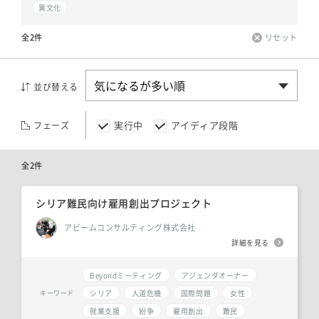
異文化
全2件
リセット
並び替える
実行中
アイディア段階
フェーズ
全2件
シリア難民向け雇用創出プロジェクト
アビームコンサルティング株式会社
詳細を見る
Beyondミーティング
アジェンダオーナー
シリア
人道危機
国際問題
女性
キーワード
就業支援
紛争
雇用創出
難民