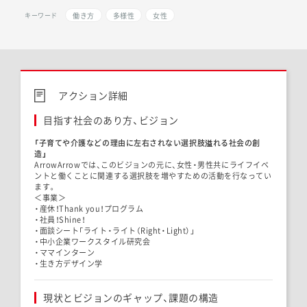
働き方
多様性
女性
キーワード
アクション詳細
目指す社会のあり方、ビジョン
「
子育てや介護などの理由に左右されない選択肢溢れる社会の創
造」
ArrowArrowでは、このビジョンの元に、女性・
男性共にライフイベ
ントと働くことに関連する選択肢を増やすため
の活動を行なってい
ます。
＜事業＞
・産休！Thank you！プログラム
・社員！Shine！
・面談シート「ライト・ライト（Right・Light）」
・中小企業ワークスタイル研究会
・ママインターン
・生き方デザイン学
現状とビジョンのギャップ、課題の構造