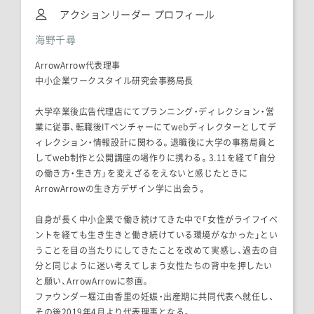
アクションリーダー プロフィール
海野千尋
ArrowArrow代表理事
中小企業ワークスタイル研究会事務局長
大学卒業後広告代理店にてプランニング・ディレクション・営
業に従事、転職後ITベンチャーにてwebディレクターとしてデ
ィレクション・情報設計に関わる。退職後に大学の事務局員と
してweb制作と公開講座の場作りに携わる。3.11を経て「自分
の働き方・生き方」を変えざるをえないと感じたときに
ArrowArrowの生き方デザイン学に出会う。
自身が長く中小企業で働き続けてきた中で「女性がライフイベ
ントを経ても生き生きと働き続けている環境がなかった」とい
うことを目の当たりにしてきたことを改めて実感し、過去の自
分と同じように迷い考えてしまう女性たちの背中を押したい
と願い、ArrowArrowに参画。
ファウンダー堀江由香里の妊娠・出産期に共同代表へ就任し、
その後2019年4月より代表理事となる。