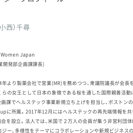
小西）千尋
ch Women Japan
業開発部企画課課長)
14年より製薬会社で営業(MR)を務めつつ、衆議院議長が会
くらの女王として日本の象徴である桜を通した国際親善活動に
企画課でヘルステック事業新規立ち上げを担当し、ボストン
res Groupに所属。2017年12月にはヘルステックの再先端情
を設立。法人では、米国で２万人の会員が集う非営利団体Heal
ロジー、多様性をテーマにコラボレーションや新規ビジネス