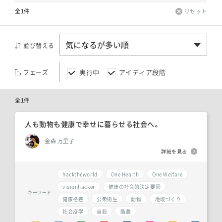
全1件
リセット
並び替える
実行中
アイディア段階
フェーズ
全1件
人も動物も健康で幸せに暮らせる社会へ。
金森 万里子
詳細を見る
hacktheworld
One Health
One Welfare
visionhacker
健康の社会的決定要因
キーワード
健康格差
公衆衛生
動物
地域づくり
社会疫学
自殺
酪農