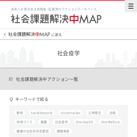
未来への意志ある挑戦者・起業家のアクションデータベース
に戻る
社会疫学
社会課題解決中アクション一覧
キーワードで絞る
動物
hacktheworld
visionhacker
公衆衛生
自殺
地域づくり
酪農
社会疫学
One Health
One Welfare
健康の社会的決定要因
健康格差