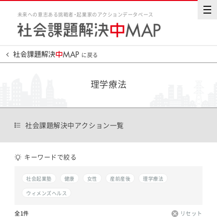
未来への意志ある挑戦者・起業家のアクションデータベース
に戻る
理学療法
社会課題解決中アクション一覧
キーワードで絞る
社会起業塾
健康
女性
産前産後
理学療法
ウィメンズヘルス
全1件
リセット