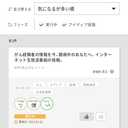
並び替える
実行中
アイディア段階
フェーズ
全1件
がん経験者の情報を今、闘病中のあなたへ。インター
ネット生放送番組の挑戦。
NPO法人がんノート
詳細を見る
がん
メディア
医療
情報発信
キーワード
社会起業塾
15
実行中
更新日：
2019.03.23