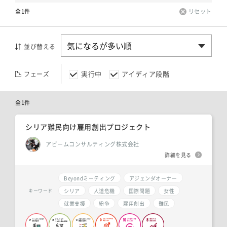
全1件
リセット
並び替える
実行中
アイディア段階
フェーズ
全1件
シリア難民向け雇用創出プロジェクト
アビームコンサルティング株式会社
詳細を見る
Beyondミーティング
アジェンダオーナー
シリア
人道危機
国際問題
女性
キーワード
就業支援
紛争
雇用創出
難民