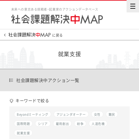
未来への意志ある挑戦者・起業家のアクションデータベース
に戻る
就業支援
社会課題解決中アクション一覧
キーワードで絞る
Beyondミーティング
アジェンダオーナー
女性
難民
国際問題
シリア
雇用創出
紛争
人道危機
就業支援