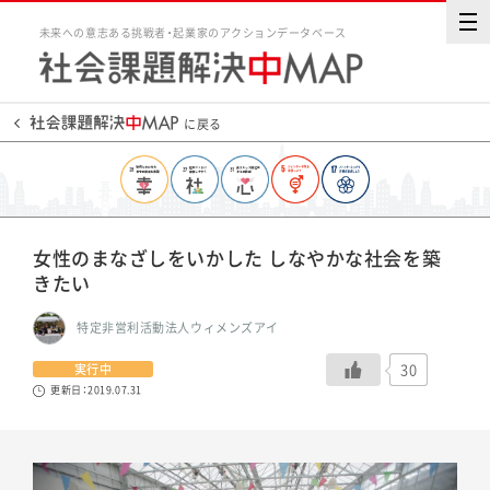
未来への意志ある挑戦者・起業家のアクションデータベース
に戻る
女性のまなざしをいかした しなやかな社会を築
きたい
特定非営利活動法人ウィメンズアイ
30
実行中
更新日：2019.07.31