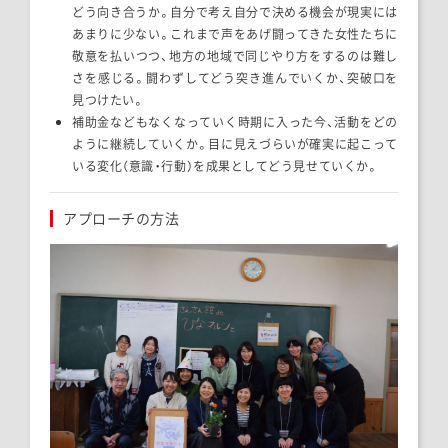
どう向き合うか。自分で考え自分で決める機会が現実には
あまりに少ない。これまで声をあげ闘ってきた女性たちに
敬意を払いつつ、地方の地域で同じやり方をするのは難し
さを感じる。闘わずしてどう突き進んでいくか、突破口を
見つけたい。
補助金などもなくなっていく時期に入った今、活動をどの
ように継続していくか。目に見えづらいが確実に起こって
いる変化（意識・行動）を成果としてどう見せていくか。
アプローチの方法