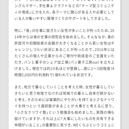
ングルマザー、手仕事＆クラフトなどの「テーマ型コミュニテ
ィの育成」に力を入れ、各テーマに関心がある人や必要として
いる人が集いやすい環境づくりのサポートをしてきました。
特に、「食」の仕事に就きたい女性が多いことが判ったため、20
14年からは食の仕事の研究会を始めました。そんななか、食の
許認可や初期投資の金額が大きくなることから若い女性はチ
ャレンジしづらい状況にあることが判ったので、2016年には
たくさんの個人や企業からのご寄付や助成金のご支援をいた
だき、パンと菓子のシェア加工場（パン菓子工房oui）を立ち上
げました。現在では約10名ほどが登録し、週に2〜3回程度（4
時間3,000円の利用料で）使われている状況です。
また、地方で暮らしていくことを考えた時、女性が暮らしてい
きたいと思う地域でなければ地域での暮らし自体が続かない
と考え、そのためには複業的にやりがいを持てる小さなナリワ
イを持つという選択肢があることが大事だと考えるに至り、
「小さなナリワイ塾」という勉強会も始めました。実践の場も
設けていますが、それ以上に「大事にしたいものを共有できる
仲間がいること」の重要性に気づき、WEくらぶというコミュニ