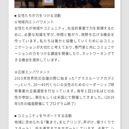
■ 女性たちが力をつける活動
①地域内エンパワメント
女性たちが地域やコミュニティ、社会的事業で力を発揮するた
めに、必要な知識を学び、仲間と繋がり、視野を広げる機会を
作っています。私たちは誰かと協働していくためにはコミュ
ニケーションが大切だと考えており、専門家と共にコミュニケ
ーションの力をつける講座を開催したり、ネットワーキングで
きる機会を提供しています。
②広域エンパワメント
2015年世界防災会議の際に始まった「グラスルーツアカデミ
ー」という、20〜40代くらいの女性のためのリーダーシップ研
修事業の企画運営を行なっています。毎年１回20名ほどの女
性が参加し、東北もしくは米国にて開催してきました。（2019
年5月の福島開催にてプログラム終了）
■ コミュニティをサポートする活動
地域に求められる「集まり」をヒアリング、声がけ、場づくりで
スタートし、自主運営までをサポートしています。子育て、シ