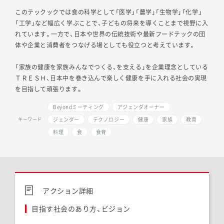
このテックックでは食の科学として「医学」「農学」「生物学」「化学」
「工学」など幅広く学ぶことで、子どもの将来を導くことまで視野に入
れています。一方で、日本や世界の伝統技術や最新フードテックの団
体や企業と消費者をつなげる場としても役立つと考えています。
「家族の健康を家族みんなでつくる、を支える」を企業理念としている
ＴＲＥＳＨ、日本中を巻き込んで楽しく健康を手に入れる社会の実現
を目指して頑張ります。
Beyondミーティング
アジェンダオーナー
ジェンダー
テクノロジー
健康
家族
教育
キーワード
料理
食
食育
アクション詳細
目指す社会のあり方、ビジョン