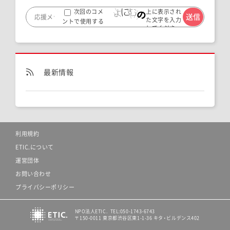
0
上に表示され
次回のコメ
た文字を入力
ントで使用する
2025.03.13
してくださ
ためブラウザー
い。
に自分の名前、メ
ールアドレス、サ
イトを保存する。
最新情報
利用規約
ETIC.について
運営団体
お問い合わせ
プライバシーポリシー
NPO法人ETIC. TEL:050-1743-6743
〒150-0011 東京都渋谷区東1-1-36 キタ・ビルデンス402