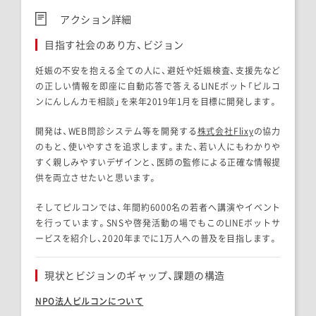
アクション詳細
目指す社会のあり方、ビジョン
妊娠の不安を抱える全ての人に、避妊や妊娠検査、支援先など
の正しい情報を即座に自動応答で答えるLINEボット「ピルコ
ンにんしんカモ相談」を来年2019年1月を目標に開発します。
開発は、WEB問診システム等を開発する
株式会社Flixy
の協力
のもと、使いやすさを追求します。また、若い人にもわかりや
すく親しみやすいデザインと、医師の監修による正確な情報提
供を両立させたいと思います。
そしてピルコンでは、年間約6000名の若者へ講演やイベント
を行っています。SNSや啓発活動の場でもこのLINEボットサ
ービスを紹介し、2020年までに1万人への普及を目指します。
現状とビジョンのギャップ、課題の構造
NPO法人ピルコン
について