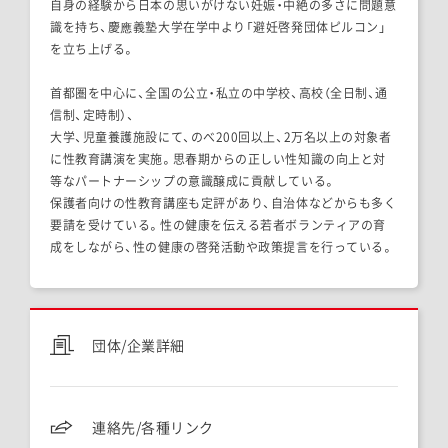
自身の経験から日本の思いがけない妊娠・中絶の多さに問題意
識を持ち、慶應義塾大学在学中より「避妊啓発団体ピルコン」
を立ち上げる。
首都圏を中心に、全国の公立・私立の中学校、高校（全日制、通
信制、定時制）、
大学、児童養護施設にて、のべ200回以上、2万名以上の対象者
に性教育講演を実施。思春期からの正しい性知識の向上と対
等なパートナーシップの意識醸成に貢献している。
保護者向けの性教育講座も定評があり、自治体などからも多く
要請を受けている。性の健康を伝える若者ボランティアの育
成をしながら、性の健康の啓発活動や政策提言を行っている。
団体/企業詳細
連絡先/各種リンク