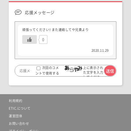
応援メッセージ
頑張ってください！ また連絡してや兄貴より
0
2020.11.29
上に表示され
次回のコメ
た文字を入力
ントで使用する
してくださ
ためブラウザー
い。
に自分の名前、メ
ールアドレス、サ
イトを保存する。
利用規約
ETIC.について
運営団体
お問い合わせ