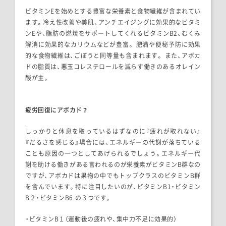
ビタミンEを始めとする豊富な栄養素と食物繊維が含まれてい
ます。冷え性改善や美肌、アンチエイジングに効果的なビタミ
ンEや、脂肪の燃焼をサポートしてくれるビタミンB2、むくみ
解消に効果的なカリウムなどが豊富。 肥満や便秘予防に効果
的な食物繊維は、ごぼうと同等量も含まれます。 また、アボカ
ドの脂質は、悪玉コレステロールを減らす働きのあるオレイン
酸が主。
疲労回復にアボカド？
しっかりと休息を取っているはずなのに『疲れが取れない』
『だるさを感じる』場合には、エネルギーの代謝が落ちている
ことも原因の一つとしてあげられるでしょう。エネルギー代
謝を助ける働きがある言われるのが栄養素がビタミンB群なの
ですが、アボカドは果物の中でもトップクラスのビタミンB群
を含んでいます。特に注目したいのが、ビタミンB1・ビタミン
B２・ビタミンB6 の３つです。
・ビタミンB１（運動後の疲れや、集中力不足に効果的）