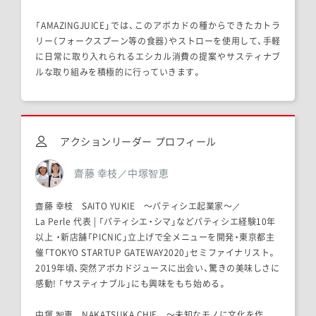
「AMAZINGJUICE」では、このアボカドの種からできたカトラ
リー（フォークスプーン等の食器）やストローを使用して、手軽
に日常に取り入れられるエシカル消費の提案やサスティナブ
ルな取り組みを積極的に行っていきます。
アクションリーダー プロフィール
齋藤 幸枝／中塚智恵
齋藤 幸枝 SAITO YUKIE 〜パティシエ起業家〜／
La Perle 代表 | 「パティシエ・シマ」などパティシエ経験10年
以上 ・新店舗「PICNIC」立上げで全メニューを開発・東京都主
催「TOKYO STARTUP GATEWAY2020」セミファイナリスト。
2019年頃、突然アボカドジュースに出会い、驚きの美味しさに
感動! 「サスティナブル」にも興味をもち始める。
中塚 智恵 NAKATSUKA CHIE 〜未知なモノに文化を作