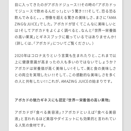
目に入ってきたのがアボカドジュース！！その時の「アボカドっ
てジュースで飲めるんだっ！」という驚き！！！そして、恐る恐る
飲んでみると。。。想像を超える驚きの美味しさ、まさに「AMA
ZINGなJUICE」でした。アボカドが甘くてこんなに美味しいと
は！そしてアボカドをよくよく調べると、なんと「世界一栄養価
の高い果実」とギネスブックに載っているではありませんか！
（詳しくは、「アボカド」についてご覧ください。）
2020年はコロナ太りという言葉も生まれたりと、これまで以
上に健康意識が高まったの人も多いのではないでしょうか？
アボカドは栄養価が高く美味しい！そして、美と食の美味しさ
との両立を実現したい！！そして、この感動的な美味しさを多く
の人と共有したい！！これが、AMAZING JUICEの始まりです。
アボカドの魅力ギネスにも認定『世界一栄養価の高い果物』
アボカドが「食べる美容液」？アボカドといえば「食べる美容
液」と言われるほど美容やダイエットにも効果的と言われてい
る人気の食材です。