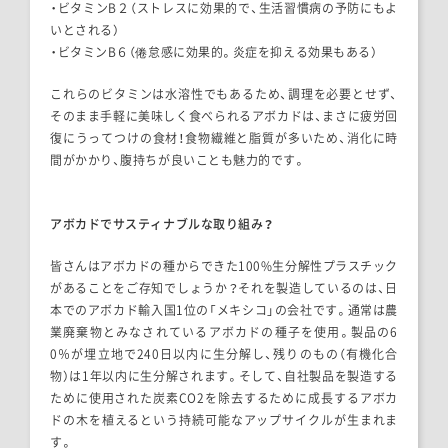
・ビタミンB２（ストレスに効果的で、生活習慣病の予防にもよ
いとされる）
・ビタミンB６（倦怠感に効果的。炎症を抑える効果もある）
これらのビタミンは水溶性でもあるため、調理を必要とせず、
そのまま手軽に美味しく食べられるアボカドは、まさに疲労回
復にうってつけの食材！食物繊維と脂質が多いため、消化に時
間がかかり、腹持ちが良いことも魅力的です。
アボカドでサスティナブルな取り組み？
皆さんはアボカドの種からできた100%生分解性プラスチック
があることをご存知でしょうか？それを製造しているのは、日
本でのアボカド輸入国1位の「メキシコ」の会社です。通常は農
業廃棄物とみなされているアボカドの種子を使用。製品の6
0％が埋立地で240日以内に生分解し、残りのもの（有機化合
物）は1年以内に生分解されます。そして、自社製品を製造する
ために使用された炭素CO2を除去するために成長するアボカ
ドの木を植えるという持続可能なアップサイクルが生まれま
す。