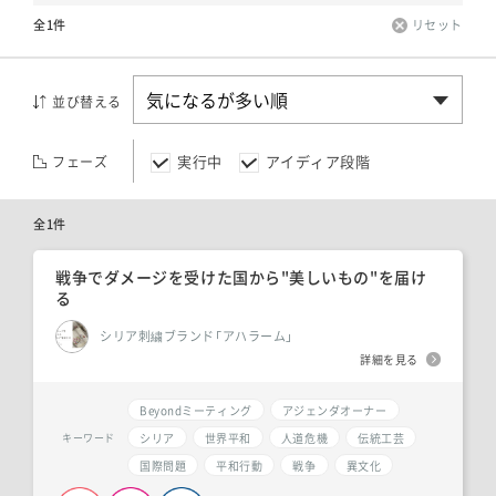
全1件
リセット
並び替える
実行中
アイディア段階
フェーズ
全1件
戦争でダメージを受けた国から"美しいもの"を届け
る
シリア刺繍ブランド「アハラーム」
詳細を見る
Beyondミーティング
アジェンダオーナー
シリア
世界平和
人道危機
伝統工芸
キーワード
国際問題
平和行動
戦争
異文化