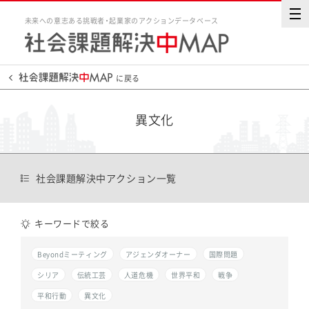
未来への意志ある挑戦者・起業家のアクションデータベース
に戻る
異文化
社会課題解決中アクション一覧
キーワードで絞る
Beyondミーティング
アジェンダオーナー
国際問題
シリア
伝統工芸
人道危機
世界平和
戦争
平和行動
異文化