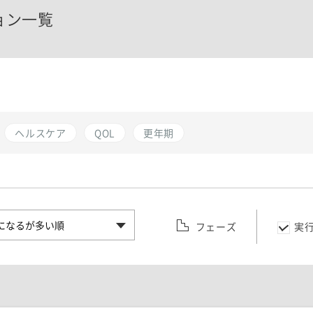
ョン一覧
ヘルスケア
QOL
更年期
フェーズ
実