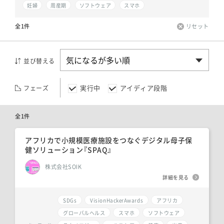
妊婦
周産期
ソフトウェア
スマホ
全1件
リセット
並び替える
実行中
アイディア段階
フェーズ
全1件
アフリカで小規模医療施設をつなぐデジタル母子保
健ソリューション『SPAQ』
株式会社SOIK
詳細を見る
SDGs
VisionHackerAwards
アフリカ
グローバルヘルス
スマホ
ソフトウェア