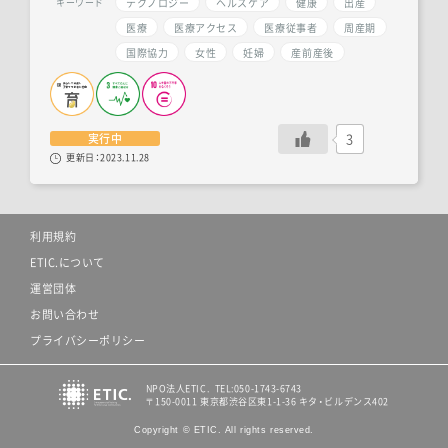
テクノロジー
ヘルスケア
健康
出産
キーワード
医療
医療アクセス
医療従事者
周産期
国際協力
女性
妊婦
産前産後
3
実行中
更新日：
2023.11.28
利用規約
ETIC.について
運営団体
お問い合わせ
プライバシーポリシー
NPO法人ETIC. TEL:050-1743-6743
〒150-0011 東京都渋谷区東1-1-36 キタ・ビルデンス402
Copyright © ETIC. All rights reserved.