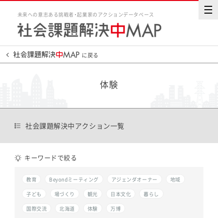
未来への意志ある挑戦者・起業家のアクションデータベース
に戻る
体験
社会課題解決中アクション一覧
キーワードで絞る
教育
Beyondミーティング
アジェンダオーナー
地域
子ども
場づくり
観光
日本文化
暮らし
国際交流
北海道
体験
万博