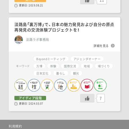
更新日：
2019.08.21
淡路島「裏万博」で、日本の魅力発見および自分の原点
再発見の交流体験プロジェクトを！
淡路ラボ事務局
詳細を見る
Beyondミーティング
アジェンダオーナー
万博
体験
国際交流
地域
場づくり
キーワード
日本文化
暮らし
観光
7
アイディア段階
更新日：
2024.03.07
利用規約