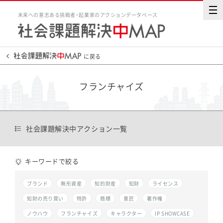
未来への意志ある挑戦者・起業家のアクションデータベース
に戻る
フランチャイズ
社会課題解決中アクション一覧
キーワードで絞る
ブランド
無形資産
知的財産
知財
ライセンス
知財の売り買い
特許
商標
意匠
著作権
ノウハウ
フランチャイズ
キャラクター
IP SHOWCASE