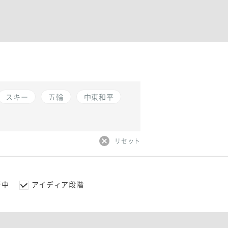
スキー
五輪
中東和平
リセット
行中
アイディア段階