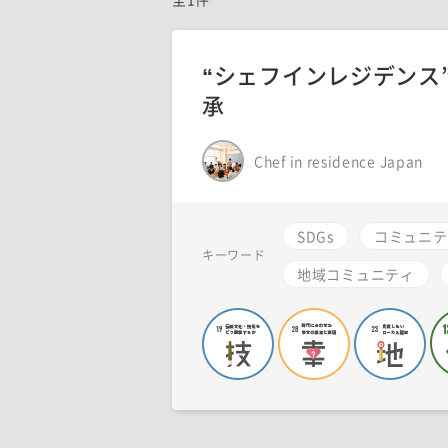
“シェフインレジデンス
承
Chef in residence Japan
SDGs
コミュニテ
キーワード
地域コミュニティ