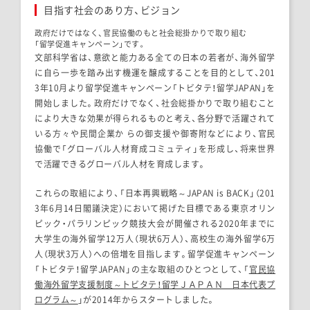
目指す社会のあり方、ビジョン
政府だけではなく、官民協働のもと社会総掛かりで取り組む
「留学促進キャンペーン」です。
文部科学省は、意欲と能力ある全ての日本の若者が、海外留学
に自ら一歩を踏み出す機運を醸成することを目的として、201
3年10月より留学促進キャンペーン「トビタテ！留学JAPAN」を
開始しました。政府だけでなく、社会総掛かりで取り組むこと
により大きな効果が得られるものと考え、各分野で活躍されて
いる方々や民間企業か らの御支援や御寄附などにより、官民
協働で「グローバル人材育成コミュティ」を形成し、将来世界
で活躍できるグローバル人材を育成します。
これらの取組により、「日本再興戦略～JAPAN is BACK」（201
3年6月14日閣議決定）において掲げた目標である東京オリン
ピック・パラリンピック競技大会が開催される2020年までに
大学生の海外留学12万人（現状6万人）、高校生の海外留学6万
人（現状3万人）への倍増を目指します。留学促進キャンペーン
「トビタテ！留学JAPAN」の主な取組のひとつとして、「
官民協
働海外留学支援制度～トビタテ！留学ＪＡＰＡＮ 日本代表プ
ログラム～
」が2014年からスタートしました。