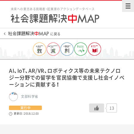
未来への意志ある挑戦者・起業家のアクションデータベース
に戻る
AI、IoT、AR/VR、ロボティクス等の未来テクノロ
ジー分野での留学を官民協働で支援し社会イノベ
ーションに貢献する！
文部科学省
13
実行中
更新日：2018.12.03