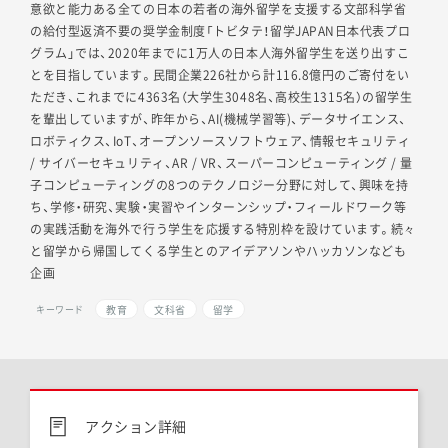
意欲と能力ある全ての日本の若者の海外留学を支援する文部科学省
の給付型返済不要の奨学金制度「トビタテ！留学JAPAN日本代表プロ
グラム」では、2020年までに1万人の日本人海外留学生を送り出すこ
とを目指しています。民間企業226社から計116.8億円のご寄付をい
ただき、これまでに4363名（大学生3048名、高校生1315名）の留学生
を輩出していますが、昨年から、AI(機械学習等)、データサイエンス、
ロボティクス、IoT、オープンソースソフトウェア、情報セキュリティ
/ サイバーセキュリティ、AR / VR、スーパーコンピューティング / 量
子コンピューティングの8つのテクノロジー分野に対して、興味を持
ち、学修・研究、実験・実習やインターンシップ・フィールドワーク等
の実践活動を海外で行う学生を応援する特別枠を設けています。続々
と留学から帰国してくる学生とのアイデアソンやハッカソンなども
企画
教育
文科省
留学
キーワード
アクション詳細