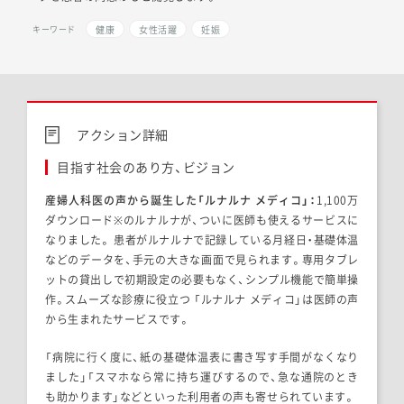
健康
女性活躍
妊娠
キーワード
アクション詳細
目指す社会のあり方、ビジョン
産婦人科医の声から誕生した「ルナルナ メディコ」：
1,100万
ダウンロード※のルナルナが、ついに医師も使えるサービスに
なりました。 患者がルナルナで記録している月経日・基礎体温
などのデータを、手元の大きな画面で見られます。専用タブレ
ットの貸出しで初期設定の必要もなく、シンプル機能で簡単操
作。スムーズな診療に役立つ 「ルナルナ メディコ」は医師の声
から生まれたサービスです。
「病院に行く度に、紙の基礎体温表に書き写す手間がなくなり
ました」「スマホなら常に持ち運びするので、急な通院のとき
も助かります」などといった利用者の声も寄せられています。