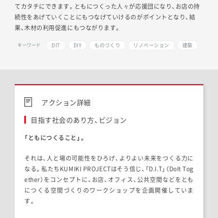
てカタチにできます。ともにつくった人々が応援団になり、お店の持
続性をあげていくことにもつなげていけるのがポイントとなり、結
果、木材の利用促進にもつながります。
DIT
DIY
ものづくり
リノベーション
建築
キーワード
アクション詳細
目指す社会のあり方、ビジョン
「ともにつくること」。
それは、人と場の可能性をひろげ、よりよい未来をつくる力に
なる。私たち
KUMIKI PROJECT
はそう信じ、「
D.I.T
」（
DoIt Tog
ether
）をコンセプトに、お店、オフィス、公共空間などをとも
につくる空間づくりのワークショップを企画開催していま
す。