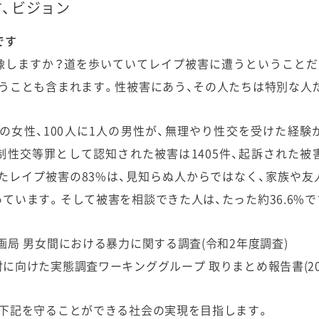
、ビジョン
です
像しますか？道を歩いていてレイプ被害に遭うということだ
うことも含まれます。性被害にあう、その人たちは特別な人
人の女性、100人に1人の男性が、無理やり性交を受けた経
制性交等罪として認知された被害は1405件、起訴された被害は
たレイプ被害の83%は、見知らぬ人からではなく、家族や
ています。そして被害を相談できた人は、たった約36.6%で
画局 男女間における暴力に関する調査(令和2年度調査)
向けた実態調査ワーキンググループ 取りまとめ報告書(202
、下記を守ることができる社会の実現を目指します。