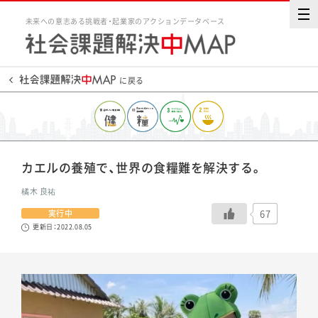
未来への意志ある挑戦者・起業家のアクションデータベース
に戻る
カエルの養殖で、世界の食糧難を解決する。
橘木 良祐
67
実行中
更新日：2022.08.05