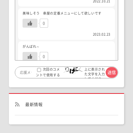
2022.10.21
美味しそう 串屋の定番メニューにして欲しいです
0
2023.02.23
がんばれ～
0
2023.12.15
上に表示され
次回のコメ
た文字を入力
ントで使用する
してくださ
カエル食べた事あるけど美味しいですよね！日本では食用
ためブラウザー
い。
ガエルを育ててる所は禁止されてるので、ほぼ輸入ですけ
に自分の名前、メ
ど高いです。
ールアドレス、サ
イトを保存する。
1
最新情報
2024.02.03