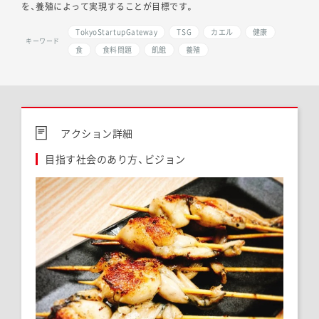
を、養殖によって実現することが目標です。
TokyoStartupGateway
TSG
カエル
健康
キーワード
食
食料問題
飢餓
養殖
アクション詳細
目指す社会のあり方、ビジョン