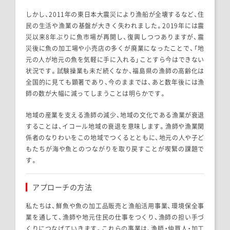
しかし、
2011
年の東日本大震災により漁船が全壊するなど、住
民の生活や漁業の基盤が大きく失われました。
2019
年には震
災以来
8
年ぶりに魚市場が再開し、復興しつつありますが、震
災後に魚の加工場や小売店の多くが廃業になったことで、「地
元の人が地元の魚を気軽に手に入れる」ことすら今はできない
状況です。試験操業も未だ続くなか、福島県の漁師の高齢化は
全国的に見ても顕著であり、今のままでは、あと数年後には漁
師の数が大幅に減ってしまうことは明らかです。
地域の産業を支える漁師の減少、地域の文化である漁業が衰退
することは、イコール地域の衰退を意味します。漁師や漁業関
係者のなりわいをこの地域でつくるとともに、地元の人や子ど
もたちが海や魚とのつながりを取り戻すことが喫緊の課題で
す。
アプローチの方法
私たちは、鮮魚や魚の加工品販売と漁船活用事業、環境保全事
業を通して、漁師や地元住民の仕事をつくり、漁師の担い手づ
くりにつなげていきます。これらの事業は、漁師・仲買人・加工