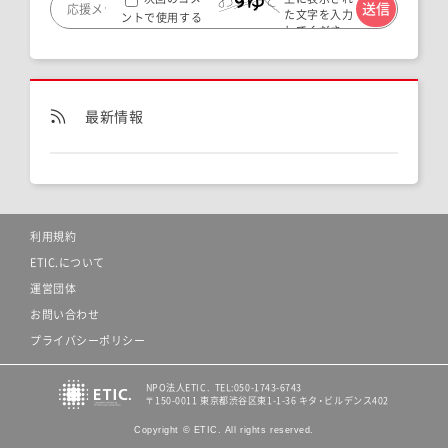
た文字を入力
ントで使用する
してくださ
ためブラウザー
い。
に自分の名前、メ
ールアドレス、サ
イトを保存する。
最新情報
利用規約
ETIC.について
運営団体
お問い合わせ
プライバシーポリシー
NPO法人ETIC. TEL:050-1743-6743
〒150-0011 東京都渋谷区東1-1-36 キタ・ビルデンス402
Copyright © ETIC. All rights reserved.