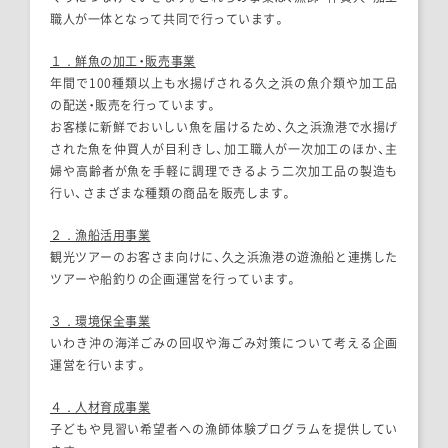
職人が一体となって共同で行っています。
１．鮮魚の加工・販売事業
年間で100種類以上も水揚げされる久之浜の魚介類や加工品
の配送・販売を行っています。
お客様に新鮮でおいしい魚を届けるため、久之浜漁港で水揚げ
された魚を仲買人が目利きし、加工職人が一次加工のほか、主
婦や高齢者が魚を手軽に調理できるよう二次加工品の製造も
行い、さまざまな種類の商品を販売します。
２．漁船活用事業
観光ツアーのお客さま向けに、久之浜漁港の遊漁船と連携した
ツアーや船釣りの企画運営を行っています。
３．環境保全事業
いわき沖の海洋ごみの回収や海ごみ対策について考える企画
運営を行います。
４．人材育成事業
子どもや見習い希望者への漁師体験プログラムを提供してい