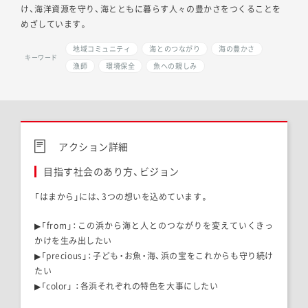
け、海洋資源を守り、海とともに暮らす人々の豊かさをつくることを
めざしています。
地域コミュニティ
海とのつながり
海の豊かさ
キーワード
漁師
環境保全
魚への親しみ
アクション詳細
目指す社会のあり方、ビジョン
「はまから」には、
3
つの想いを込めています。
▶「
from
」：この浜から海と人とのつながりを変えていくきっ
かけを生み出したい
▶「
precious
」：子ども・お魚・海、浜の宝をこれからも守り続け
たい
▶「
color
」 ：各浜それぞれの特色を大事にしたい