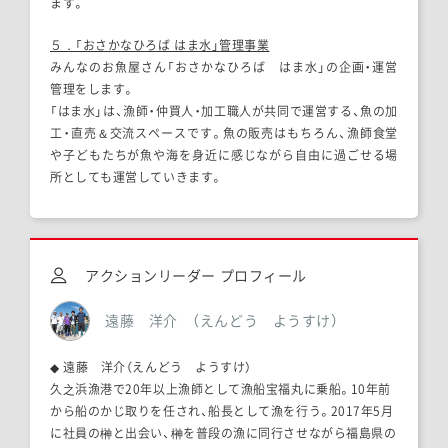
ます。
５．「おさかなひろば はま水」管理事業
みんなのお魚屋さん「おさかなひろば はま水」の企画・運営
管理をします。
「はま水」は、漁師・仲買人・加工職人が共同で運営する、魚の加
工・直売＆交流スペースです。魚の販売はもちろん、漁師食堂
や子どもたちが魚や海を身近に感じながら自由に過ごせる場
所としても運営していきます。
アクションリーダー プロフィール
遠藤 洋介 （えんどう ようすけ）
◆ 遠藤 洋介（えんどう ようすけ）
久之浜漁港で20年以上漁師として漁船宝福丸に乗船。10年前
から船のかじ取りを任され、船長として漁を行う。2017年5月
に社員の榊と出会い、榊を普段の漁に同行させながら福島県の