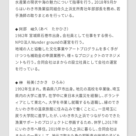
水産業の現状や海の魅力について指導を行う。2018年9月か
らはいわき市漁業協同組合久之浜支所青壮年部部長を務め、若
手漁師の取りまとめを行っている。
◆ 阿部 峻久（あべ たかひさ）
1982年 宮城県石巻市出身。会社員として仕事をする傍ら、
NPO法人Wunder groundの運営を行う。
地域の人と協働した文化事業やアートプログラムを多く手が
けつつも補助金の申請業務や、様々なプロジェクトのマネジメ
ントも行う。合同会社はまからの設立社員として会社の運営
を行っている。
◆ 榊 裕美（さかき ひろみ）
1992年生まれ。青森県八戸市出身。地元の高校を卒業後、埼玉
県内の大学に進学。在学中に東日本大震災を経験し、ボランテ
ィアとして東北へ。大学を卒業し就職するも退職し、縁のでき
たいわき市の温泉旅館に住み込みで働くことに。一旦埼玉に
戻り大学院に進学したが、いわき市久之浜でつながりのできた
漁業サポートのプロジェクトに参画するため、休学し2017年
にいわき市へ移住。2019年から久之浜に暮らし、合同会社は
まからの一員として、地元で取れた魚の卸販売や地域の子ども