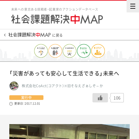
未来への意志ある挑戦者・起業家のアクションデータベース
に戻る
「災害があっても安心して生活できる」未来へ
株式会社CoAct(コアクト）※旧そなえざぁしぞ～か
106
実行中
更新日：2017.12.01