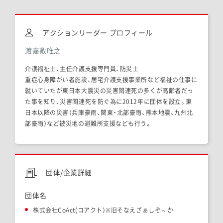
アクションリーダー プロフィール
渡嘉敷唯之
介護福祉士、主任介護支援専門員、防災士
重症心身障がい者施設、居宅介護支援事業所など福祉の仕事に
就いていたが東日本大震災の災害関連死の多くが高齢者だっ
た事を知り、災害関連死を防ぐ為に2012年に団体を設立。東
日本以降の災害（兵庫豪雨、関東・北部豪雨、熊本地震、九州北
部豪雨）など被災地の避難所支援なども行う。
団体/企業詳細
団体名
株式会社CoAct(コアクト）※旧そなえざぁしぞ～か