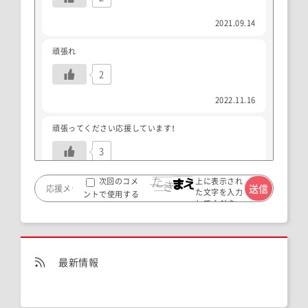
2021.09.14
頑張れ
2
2022.11.16
頑張ってください応援しています！
3
2024.09.12
上に表示され
次回のコメ
た文字を入力
ントで使用する
してくださ
ためブラウザー
い。
に自分の名前、メ
ールアドレス、サ
イトを保存する。
最新情報