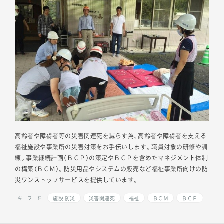
高齢者や障碍者等の災害関連死を減らす為、高齢者や障碍者を支える
福祉施設や事業所の災害対策をお手伝いします。職員対象の研修や訓
練。事業継続計画（ＢＣＰ）の策定やＢＣＰを含めたマネジメント体制
の構築（ＢＣＭ）。防災用品やシステムの販売など福祉事業所向けの防
災ワンストップサービスを提供しています。
施設 防災
災害関連死
福祉
ＢＣＭ
ＢＣＰ
キーワード