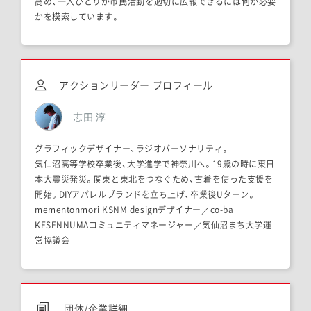
高め、一人ひとりが市民活動を適切に広報できるには何が必要
かを模索しています。
アクションリーダー プロフィール
志田 淳
グラフィックデザイナー、ラジオパーソナリティ。
気仙沼高等学校卒業後、大学進学で神奈川へ。19歳の時に東日
本大震災発災。関東と東北をつなぐため、古着を使った支援を
開始。DIYアパレルブランドを立ち上げ、卒業後Uターン。
mementonmori KSNM designデザイナー／co-ba
KESENNUMAコミュニティマネージャー／気仙沼まち大学運
営協議会
団体/企業詳細