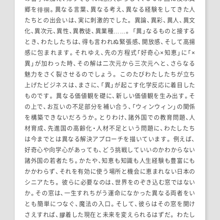
郷を徘徊。異なる言葉、異なる考え、異なる経験をしてきた人
たちとの出会いは、実に刺激的でした。 異論、異彩、異人、異文
化、異次元、異性、異教徒、異業種……。 「異」なるものと接する
とき、わたしたちは、得も言われぬ緊張感、開放感、そして高揚
感に包まれます。それゆえ、先の方程式「好奇心×知恵」に「×
異」が加わった時、その解は二次元から三次元へと、さらなる
魅力をさく裂させるのでしょう。 このたびわたしたちが立ち
上げたビジネスは、まさに、「異」が起こす化学反応に着目した
ものです。 異なる価値観を礎に、新しい価値観を生み出す。そ
の上で、お互いの不足部分を補い合う、「ウィンウィン」の関係
を構築できないだろうか。とりわけ、諸外国での教育問題、人
材育成、先進国の高齢化・人材不足という問題に、わたしたち
は今までとは異なる解決アプローチを描いています。 例えば、
好奇心や向学心があっても、どう挑戦していいのかわからない
諸外国の若者たち。かたや、知恵も知識も人生経験も豊富にも
かかわらず、それを有効に使う場所と機会に恵まれない日本の
シニアたち。 彼らに必要なのは、世界をのぞき込む窓ではない
か。その窓は、一生すれちがう運命になかった異なる両者をい
とも簡単につなぐ、魔法の入口。そして、彼らはその窓を開け
さえすれば、膠着した現在と未来を変えられるはずだ。 わたし