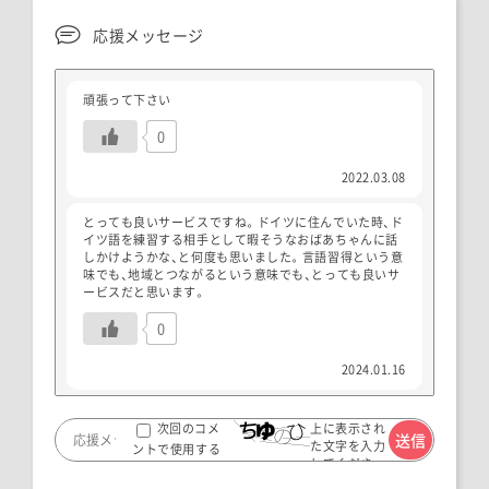
応援メッセージ
頑張って下さい
0
2022.03.08
とっても良いサービスですね。ドイツに住んでいた時、ド
イツ語を練習する相手として暇そうなおばあちゃんに話
しかけようかな、と何度も思いました。言語習得という意
味でも、地域とつながるという意味でも、とっても良いサ
ービスだと思います。
0
2024.01.16
上に表示され
次回のコメ
た文字を入力
ントで使用する
してくださ
ためブラウザー
い。
に自分の名前、メ