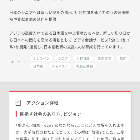
日本のシニアへは新しい役割の創出、社会参加を通じての心の健康維
持や貢献寿命の延伸を提供。
アジアの高度人材である日本語を学ぶ若者たちへは、 新しい切り口か
ら日本への関心を高める活動として ビデオ会話サービス「Sail」（セイ
ル）を開発・運営し、日本語教育の支援、人材育成を行っています。
オンライン
シニア
人材育成
国際交流
教育
キーワード
日本語
東南アジア
社会起業塾
アクション詳細
目指す社会のあり方、ビジョン
「好奇心×知恵＝○○○」 あなたなら、ここにどんな解を入れます
か。 大学時代のわたしにとって、その解は「放浪」でした。二度
の留学に加え、帰りそびれた旅人よろしく、３０か国に及ぶ異