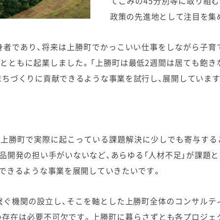
てごみの45分別等に取り組
政策の先進地として注目を集
身者であり、将来は上勝町でかっこいい仕事をしながら子育
とともに起業しました。「上勝町は最低2週間は居ても飽き
まちづくりに貢献できるような事業を試行し、展開しています
が上勝町で実際に起こっている課題解決に少しでも寄与する
品開発の担い手がいないなど、あらゆる「人材不足」が課題
献できるような事業を展開していきたいです。
繋ぐ機関の設立し、そこを軸とした上勝町全体のコンサルテ
の存在は必要不可欠です。上勝町に暮らさずとも各プロジェ